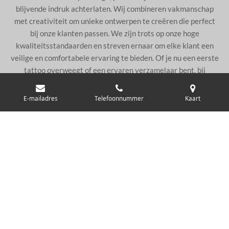
blijvende indruk achterlaten. Wij combineren vakmanschap
met creativiteit om unieke ontwerpen te creëren die perfect
bij onze klanten passen. We zijn trots op onze hoge
kwaliteitsstandaarden en streven ernaar om elke klant een
veilige en comfortabele ervaring te bieden. Of je nu een eerste
tattoo overweegt of een ervaren verzamelaar bent, bij
Inktoxicated ben je in goede handen. Kom zeker eens langs.
E-mailadres
Telefoonnummer
Kaart
Boek nu je afspraak
© 2024 INKTOXICATED BE 0674.860.276
Powered by
JouwWeb